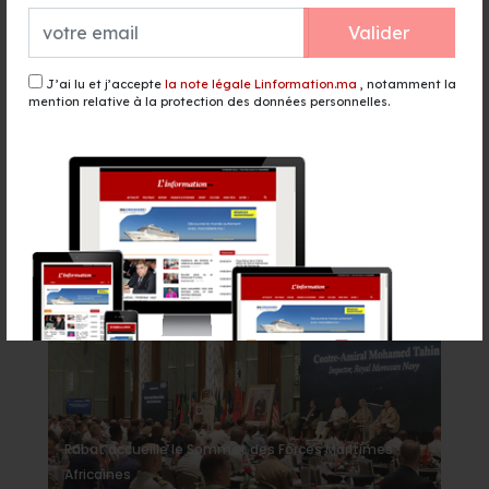
de septembre
Valider
il y a 8 heures - Politique
Boulemane : ouverture de la 2e
J’ai lu et j’accepte
la note légale Linformation.ma
, notamment la
mention relative à la protection des données personnelles.
édition du Festival du safran et
des Plantes Aromatiques et
Médicinales
il y a 8 heures - Culture
Événement
Rabat accueille le Sommet des Forces Maritimes
Africaines