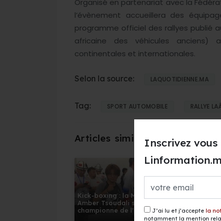
Organisé en partenariat avec la Fédérat
l’évènement accueillera des équipag
programme officiel des rallyes publié a
africaine des véhicules anciens) 
continentales et internationales.
Selon la source:
LAQUOTIDIENNE.MA
Tag:
SPORT AUTOMOBILE
RALLYE L
Inscrivez vous 
Linformation.
Kick-boxing : la Marocaine
CAN fémin
Amber Tsoudali sacrée
la phase
championne de l'ISKA China
J’ai lu et j’accepte
la no
Open 2026
notamment la mention relat