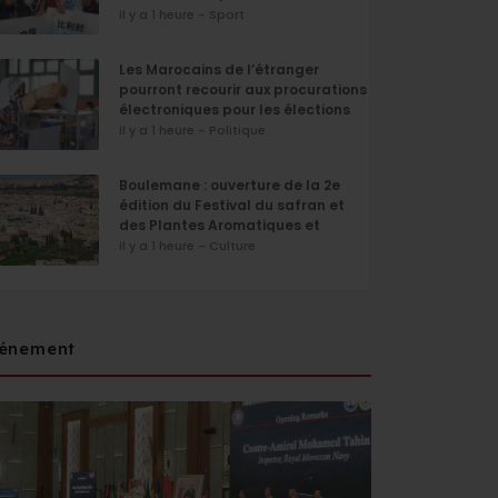
il y a 1 heure - Sport
Les Marocains de l’étranger
pourront recourir aux procurations
électroniques pour les élections
de septembre
il y a 1 heure - Politique
Boulemane : ouverture de la 2e
édition du Festival du safran et
des Plantes Aromatiques et
Médicinales
il y a 1 heure - Culture
énement