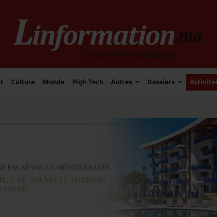
t
Culture
Monde
High Tech
Autres
Dossiers
Activité