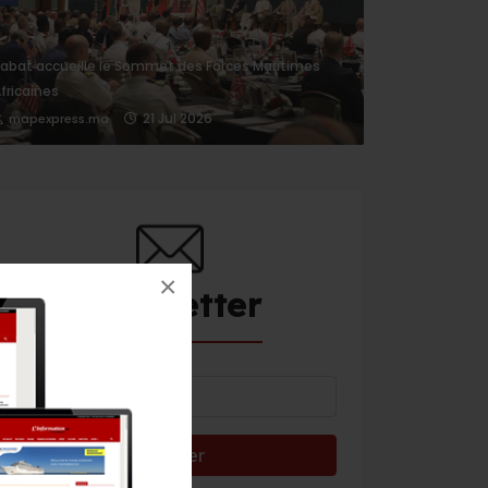
abat accueille le Sommet des Forces Maritimes
fricaines
21 Jul 2026
mapexpress.ma
×
Newsletter