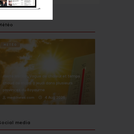
Météo
METÉO
Alerte Météo : Vague de chaleur et temps
chaud de mardi à jeudi dans plusieurs
provinces du Royaume
4 Aug 2026
medi1news.com
Social media