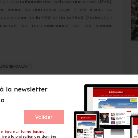
ion internationale des voitures anciennes (FIVA),
es venus de nombreux pays. Il est inscrit au
u calendrier de la FIVA et de la FAVA (Fédération
R
assurant sa reconnaissance sur les scènes
A
AÂYOUNE-DAKAR
à la newsletter
ma
Valider
ine: le verdict de
CAN 2025 : Les sanctions
 de groupes
contre Samuel Eto’o après le
match Maroc – Cameroun
te légale Linformation.ma
,
annulées
ive à la protection des données