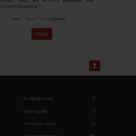
Aimez vous les articles proposés par
Linformation.ma ?
Oui
Non
Pas vraiment
Voter
Se désabonner
Note légale
Contactez-nous
Équipe de travail