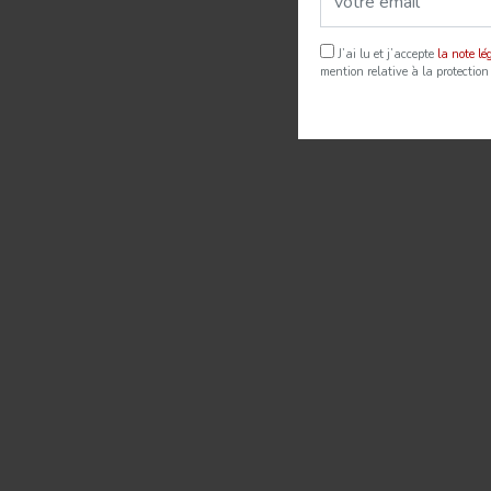
J’ai lu et j’accepte
la note l
mention relative à la protection