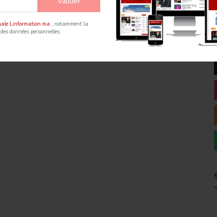
Valider
égale Linformation.ma
, notamment la
 des données personnelles.