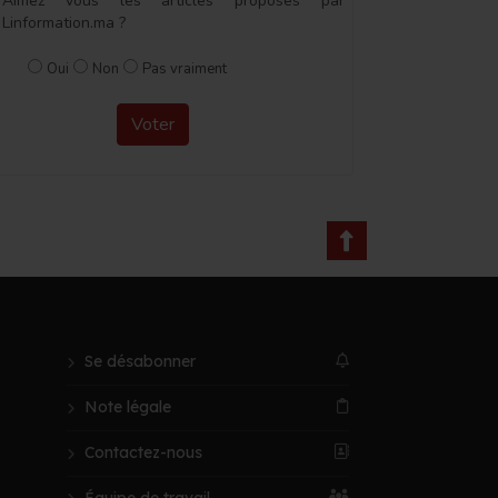
Aimez vous les articles proposés par
Linformation.ma ?
Oui
Non
Pas vraiment
Voter
Se désabonner
Note légale
Contactez-nous
Équipe de travail