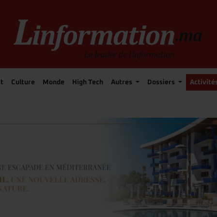
t
Culture
Monde
High Tech
Autres
Dossiers
Activité