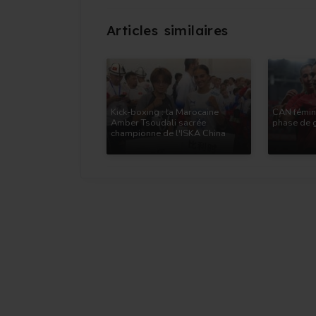
Kick-boxing : la Marocaine
CAN fémini
Amber Tsoudali sacrée
phase de 
championne de l'ISKA China
Open 2026