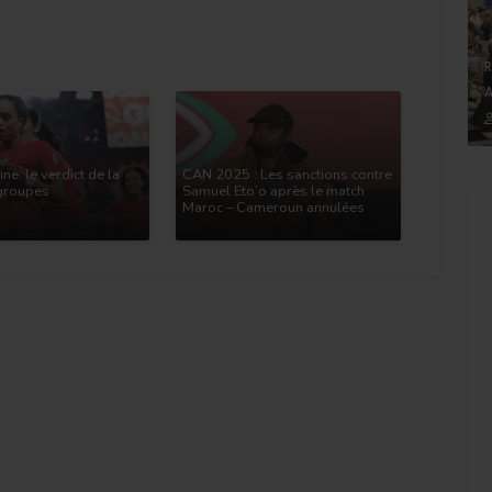
R
A
ne: le verdict de la
CAN 2025 : Les sanctions contre
groupes
Samuel Eto’o après le match
Maroc – Cameroun annulées