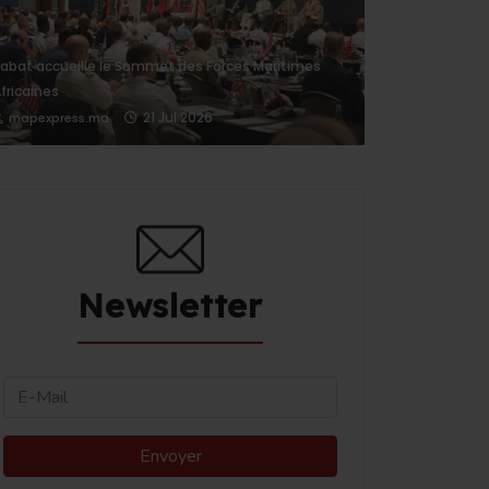
abat accueille le Sommet des Forces Maritimes
fricaines
21 Jul 2026
mapexpress.ma
Newsletter