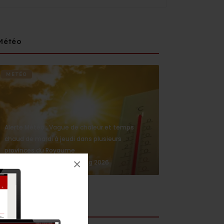
Météo
METÉO
Alerte Météo : Vague de chaleur et temps
chaud de mardi à jeudi dans plusieurs
provinces du Royaume
×
4 Aug 2026
medi1news.com
Social media