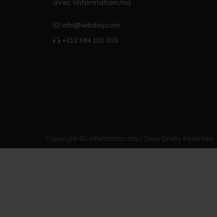
avec linformation.ma
info@wibday.com
+212 684 101 010
Copyright ©Linformation.ma | Tous Droits Résérvés