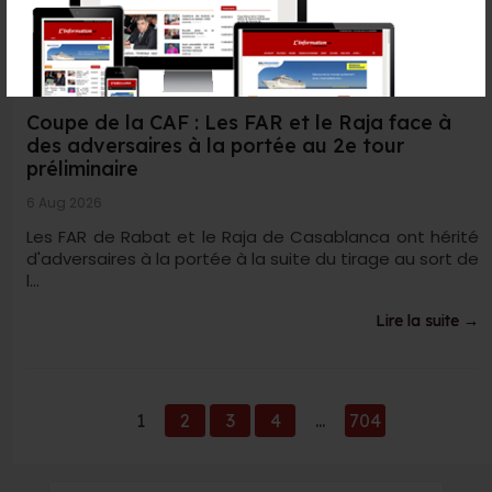
Coupe de la CAF : Les FAR et le Raja face à
des adversaires à la portée au 2e tour
préliminaire
6 Aug 2026
Les FAR de Rabat et le Raja de Casablanca ont hérité
d'adversaires à la portée à la suite du tirage au sort de
l...
Lire la suite →
1
2
3
4
...
704