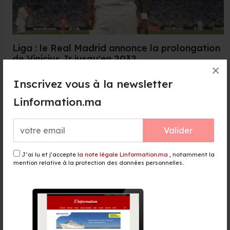
Liga : le Real Madrid annonce la prolongation
de Vinicius Jr jusqu'en 2032
×
7 Aug 2026
Inscrivez vous à la newsletter
Le Real Madrid a officialisé, jeudi, la prolongation de
Linformation.ma
contrat de l'attaquant international brésilien Vinicius...
Lire la suite →
Valider
J’ai lu et j’accepte
la note légale Linformation.ma
, notamment la
mention relative à la protection des données personnelles.