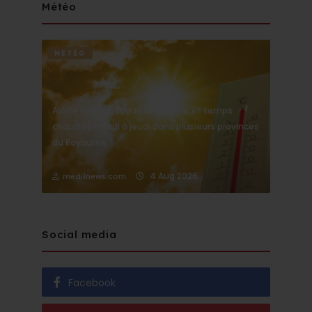
Météo
METÉO
Alerte Météo : Vague de chaleur et temps
chaud de mardi à jeudi dans plusieurs provinces
du Royaume
4 Aug 2026
medi1news.com
Social media
Facebook