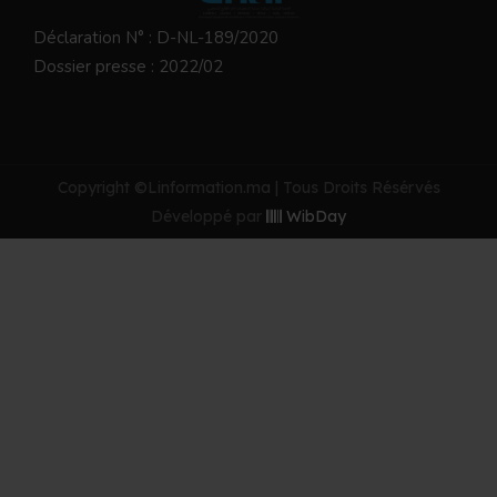
Déclaration N° : D-NL-189/2020
Dossier presse : 2022/02
Copyright ©Linformation.ma | Tous Droits Résérvés
Développé par
WibDay