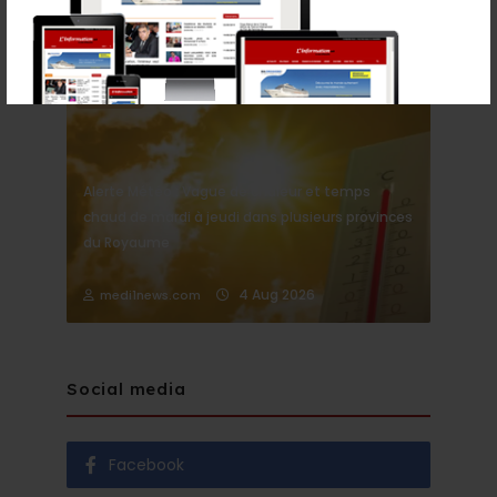
Météo
METÉO
Alerte Météo : Vague de chaleur et temps
chaud de mardi à jeudi dans plusieurs provinces
du Royaume
4 Aug 2026
medi1news.com
Social media
Facebook