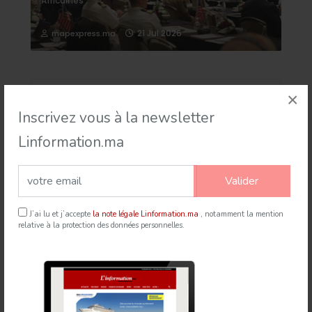
Africaines
21 Jul 2026
mapexpress.ma
×
Inscrivez vous à la newsletter
Linformation.ma
Newsletter
Valider
J’ai lu et j’accepte
la note légale Linformation.ma
, notamment la mention
relative à la protection des données personnelles.