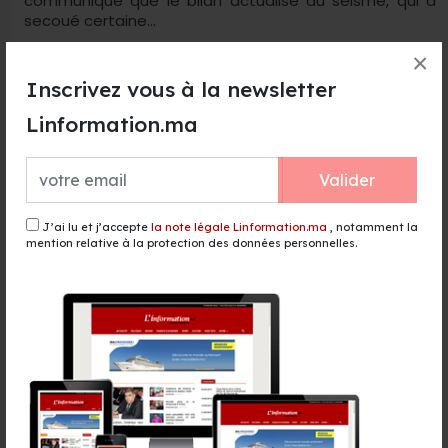
communiqué que le bilan actualisé du séisme, qui a
secoué certaine...
Lire la suite →
×
Inscrivez vous à la newsletter
Linformation.ma
Valider
J’ai lu et j’accepte
la note légale Linformation.ma
, notamment la
mention relative à la protection des données personnelles.
Séisme : le ministère de l’éducation suspend
les cours dans les communes et douars
sinistrés