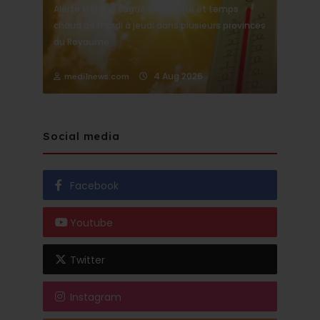
Alerte Météo : Vague de chaleur et temps
chaud de mardi à jeudi dans plusieurs provinces
du Royaume
4 Aug 2026
medi1news.com
Social media
Facebook
Youtube
Twitter
Instagram