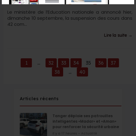
Source : Linformation.ma
11 Sep 2023
Le ministère de l’Education nationale a annoncé hier,
dimanche 10 septembre, la suspension des cours dans
42 com...
Lire la suite →
1
...
32
33
34
35
36
37
38
...
40
Articles récents
Tanger déploie ses patrouilles
intelligentes «Madar» et «Aman»
pour renforcer la sécurité urbaine
il y a 17 heures - Actualité