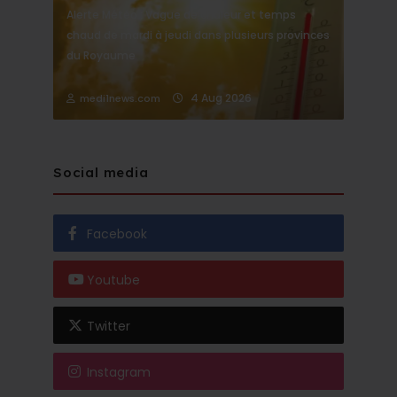
Alerte Météo : Vague de chaleur et temps
chaud de mardi à jeudi dans plusieurs provinces
du Royaume
4 Aug 2026
medi1news.com
Social media
Facebook
Youtube
Twitter
Instagram