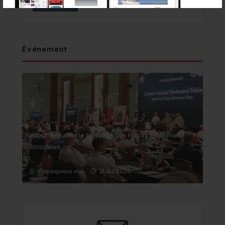
il y a 13 heures - Finance & Economie
Événement
Rabat accueille le Sommet des Forces Maritimes
Africaines
21 Jul 2026
mapexpress.ma