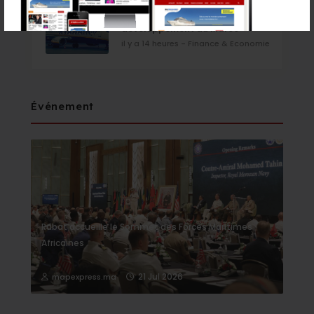
156 lignes et 5,3 millions de sièges :
Ryanair accélère son
développement au Maroc
il y a 14 heures - Finance & Economie
Événement
Rabat accueille le Sommet des Forces Maritimes
Africaines
21 Jul 2026
mapexpress.ma