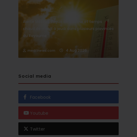
Alerte Météo : Vague de chaleur et temps
chaud de mardi à jeudi dans plusieurs provinces
du Royaume
4 Aug 2026
medi1news.com
Social media
Facebook
Youtube
Twitter