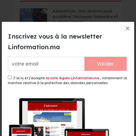
Assurances : une réforme pour
accélérer l’inclusion financière et
la digitalisation
×
il y a 13 heures - Finance & Economie
Inscrivez vous à la newsletter
Frappes israéliennes sur le sud du
Linformation.ma
Liban parallèlement aux
négociations de Rome
il y a 13 heures - Monde
Valider
Coupe de la CAF : Les FAR et le
J’ai lu et j’accepte
la note légale Linformation.ma
, notamment la
Raja face à des adversaires à la
mention relative à la protection des données personnelles.
portée au 2e tour préliminaire
il y a 14 heures - Sport
TGCC décroche le marché de
reconstruction du stade Tessema
pour 1,82 milliard de DH
il y a 14 heures - Sport