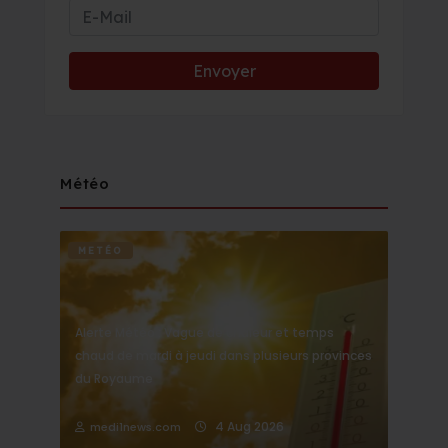
Météo
METÉO
Alerte Météo : Vague de chaleur et temps
chaud de mardi à jeudi dans plusieurs provinces
du Royaume
4 Aug 2026
medi1news.com