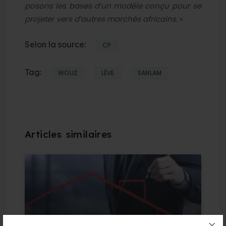
posons les bases d’un modèle conçu pour se
projeter vers d’autres marchés africains
. »
Selon la source:
CP
Tag:
WOLIZ
LÈVE
SANLAM
Assurances : une réforme pour accélérer
×
l’inclusion financière et la digitalisation