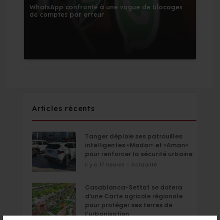
WhatsApp confronté à une vague de blocages
de comptes par erreur
Articles récents
Tanger déploie ses patrouilles
intelligentes «Madar» et «Aman»
pour renforcer la sécurité urbaine
il y a 17 heures - Actualité
Casablanca-Settat se dotera
d’une Carte agricole régionale
pour protéger ses terres de
l’urbanisation