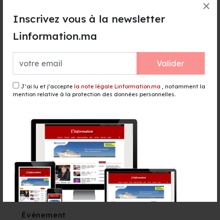
×
il y a 17 heures - Finance & Economie
Inscrivez vous à la newsletter
Kick-boxing : la Marocaine Amber
Linformation.ma
Tsoudali sacrée championne de
l'ISKA China Open 2026
il y a 17 heures - Sport
Valider
Les Marocains de l’étranger
pourront recourir aux procurations
J’ai lu et j’accepte
la note légale Linformation.ma
, notamment la
électroniques pour les élections
mention relative à la protection des données personnelles.
de septembre
il y a 18 heures - Politique
Boulemane : ouverture de la 2e
édition du Festival du safran et
des Plantes Aromatiques et
Médicinales
il y a 18 heures - Culture
Événement