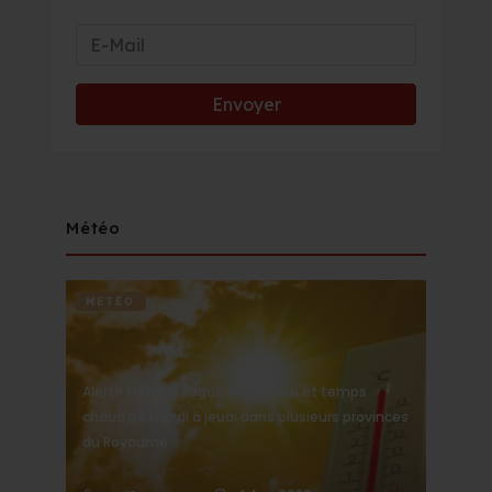
Météo
METÉO
Alerte Météo : Vague de chaleur et temps
chaud de mardi à jeudi dans plusieurs provinces
du Royaume