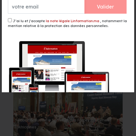
il y a 18 heures - Politique
Valider
Boulemane : ouverture de la 2e
J’ai lu et j’accepte
la note légale Linformation.ma
, notamment la
édition du Festival du safran et
mention relative à la protection des données personnelles.
des Plantes Aromatiques et
Médicinales
il y a 18 heures - Culture
Événement
Rabat accueille le Sommet des Forces Maritimes
Africaines