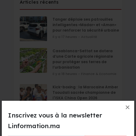
Articles récents
Tanger déploie ses patrouilles
intelligentes «Madar» et «Aman»
pour renforcer la sécurité urbaine
il y a 17 heures - Actualité
Casablanca-Settat se dotera
d’une Carte agricole régionale
pour protéger ses terres de
l’urbanisation
il y a 18 heures - Finance & Economie
Kick-boxing : la Marocaine Amber
Tsoudali sacrée championne de
l'ISKA China Open 2026
il y a 18 heures - Sport
×
Inscrivez vous à la newsletter
Les Marocains de l’étranger
pourront recourir aux procurations
Linformation.ma
électroniques pour les élections
de septembre