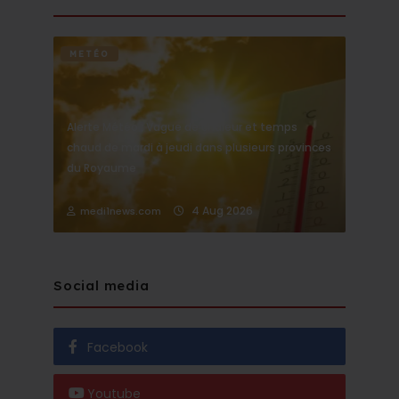
METÉO
Alerte Météo : Vague de chaleur et temps
chaud de mardi à jeudi dans plusieurs provinces
du Royaume
4 Aug 2026
medi1news.com
Social media
Facebook
Youtube