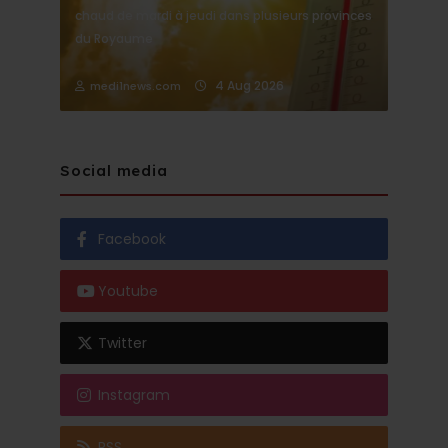
chaud de mardi à jeudi dans plusieurs provinces
du Royaume
4 Aug 2026
medi1news.com
Social media
Facebook
Youtube
Twitter
Instagram
RSS