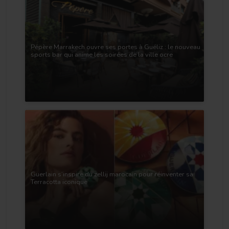
Pépère Marrakech ouvre ses portes à Guéliz : le nouveau
sports bar qui anime les soirées de la ville ocre
Guerlain s’inspire du zellij marocain pour réinventer sa
Terracotta iconique