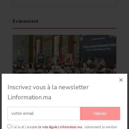
Événement
Rabat accueille le Sommet des Forces Maritimes
Africaines
×
Inscrivez vous à la newsletter
21 Jul 2026
mapexpress.ma
Linformation.ma
Valider
J’ai lu et j’accepte
la note légale Linformation.ma
, notamment la mention