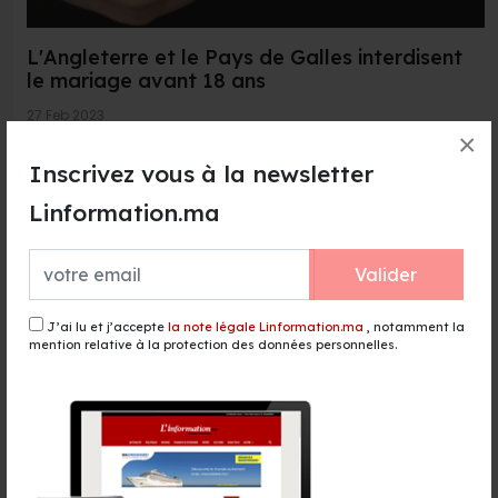
L'Angleterre et le Pays de Galles interdisent
le mariage avant 18 ans
27 Feb 2023
×
L'Angleterre et le Pays de Galles interdisent le mariage
Inscrivez vous à la newsletter
avant l'âge de 18 ans. Le relèvement de l'âge minimum
d...
Linformation.ma
Lire la suite →
Valider
J’ai lu et j’accepte
la note légale Linformation.ma
, notamment la
mention relative à la protection des données personnelles.