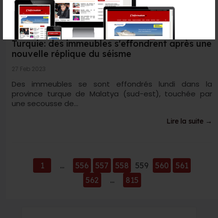
Turquie: des immeubles s'effondrent après une
nouvelle réplique du séisme
27 Feb 2023
Des immeubles se sont effondrés lundi dans la
province turque de Malatya (sud-est), touchée par
une secousse de...
Lire la suite →
1
...
556
557
558
559
560
561
562
...
815