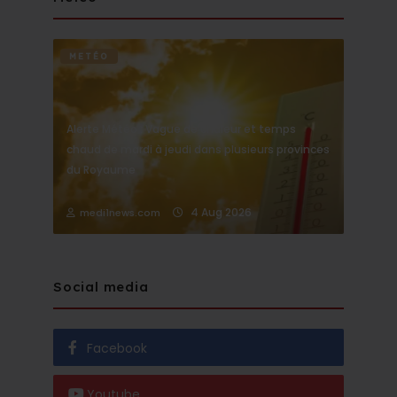
METÉO
Alerte Météo : Vague de chaleur et temps
chaud de mardi à jeudi dans plusieurs provinces
du Royaume
4 Aug 2026
medi1news.com
Social media
Facebook
Youtube