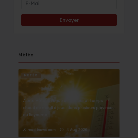
Météo
METÉO
Alerte Météo : Vague de chaleur et temps
chaud de mardi à jeudi dans plusieurs provinces
du Royaume
4 Aug 2026
medi1news.com