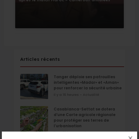
Articles récents
Tanger déploie ses patrouilles
intelligentes «Madar» et «Aman»
pour renforcer la sécurité urbaine
il y a 16 heures - Actualité
Casablanca-Settat se dotera
d’une Carte agricole régionale
pour protéger ses terres de
l’urbanisation
il y a 16 heures - Finance & Economie
×