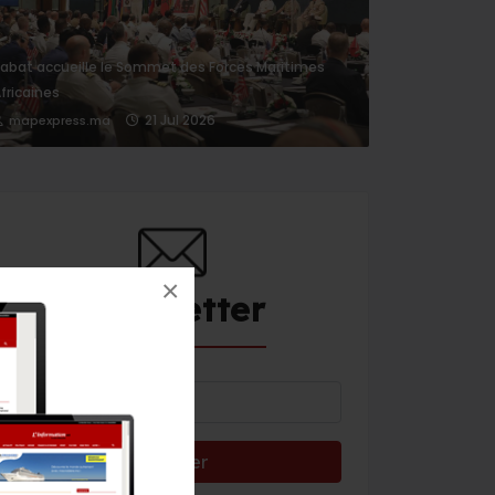
abat accueille le Sommet des Forces Maritimes
fricaines
21 Jul 2026
mapexpress.ma
×
Newsletter