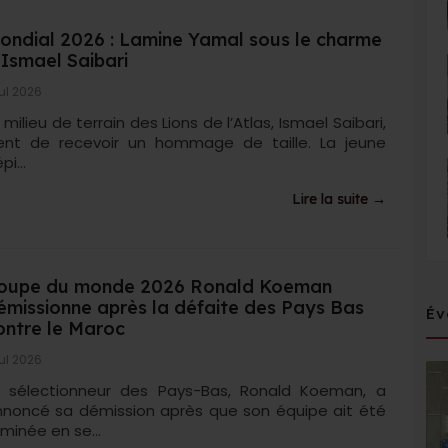
ondial 2026 : Lamine Yamal sous le charme
’Ismael Saibari
Jul 2026
 milieu de terrain des Lions de l’Atlas, Ismael Saibari,
ient de recevoir un hommage de taille. La jeune
pi...
Lire la suite →
oupe du monde 2026 Ronald Koeman
émissionne après la défaite des Pays Bas
Év
ontre le Maroc
Jul 2026
e sélectionneur des Pays-Bas, Ronald Koeman, a
nnoncé sa démission après que son équipe ait été
iminée en se...