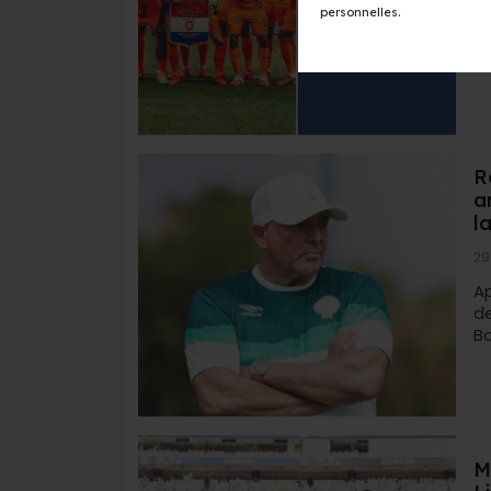
L'
personnelles.
e
pr
R
a
l
29
Ap
d
Bo
M