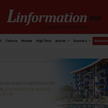
t
Culture
Monde
High Tech
Autres
Dossiers
Activité