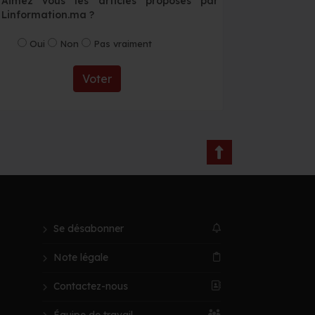
Aimez vous les articles proposés par
Linformation.ma ?
Oui
Non
Pas vraiment
Voter
Se désabonner
Note légale
Contactez-nous
Équipe de travail