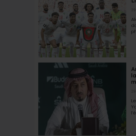
L
29
A
da
ph
A
l
m
29
Le
Y
l’