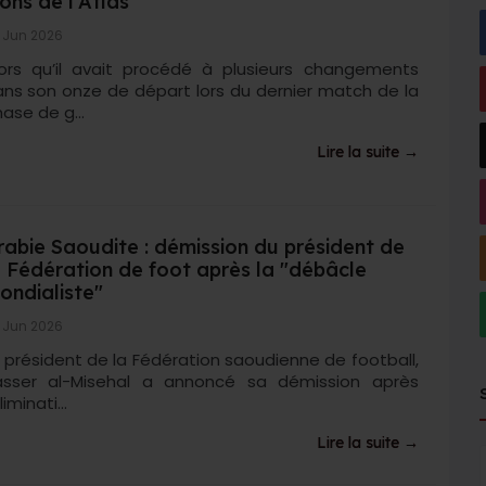
ions de l’Atlas
 Jun 2026
lors qu’il avait procédé à plusieurs changements
ns son onze de départ lors du dernier match de la
ase de g...
Lire la suite →
rabie Saoudite : démission du président de
a Fédération de foot après la "débâcle
ondialiste"
 Jun 2026
 président de la Fédération saoudienne de football,
asser al-Misehal a annoncé sa démission après
éliminati...
Lire la suite →