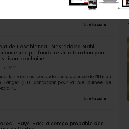
élimination de l’Oranje face aux Lions (1-1, 2-3 t.a.b.)
n seizièmes de finale de la CdM en cours a
ovoqué...
Lire la suite →
aja de Casablanca : Nasreddine Nabi
nnonce une profonde restructuration pour
a saison prochaine
 Jun 2026
rès le match nul concédé sur la pelouse de l’Ittihad
e Tanger (1-1), comptant pour la 28e journée de
tola P...
Lire la suite →
aroc - Pays-Bas: la compo probable des