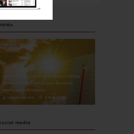
Météo
METÉO
Alerte Météo : Vague de chaleur et temps
chaud de mardi à jeudi dans plusieurs
provinces du Royaume
4 Aug 2026
medi1news.com
Social media