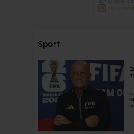
Sport
C
n
1 
Le
b
co