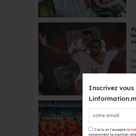
A
l
m
30
De
M
mo
Inscrivez vous 
Linformation.
C
s
e
30
J’ai lu et j’accepte
la no
notamment la mention relat