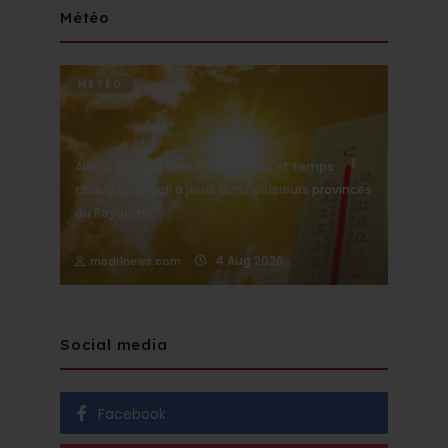
Météo
METÉO
Alerte Météo : Vague de chaleur et temps
chaud de mardi à jeudi dans plusieurs provinces
du Royaume
4 Aug 2026
medi1news.com
Social media
Facebook