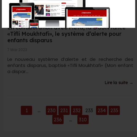
En collaboration avec Meta, la DGSN lance
«Tifli Moukhtafi», le système d’alerte pour
enfants disparus
7 Mar 2023
Le nouveau système d’alerte et de recherche des
enfants disparus, baptisé «Tifli Moukhtafi» (Mon enfant
a dispar...
Lire la suite →
1
...
230
231
232
233
234
235
236
...
310