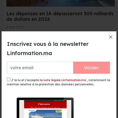
Les dépenses en IA dépasseront 300 milliards
de dollars en 2026
8 Mar 2023
Grosse croissance pour le marché de l'intelligence
×
artificielle qui continue d'être l'un des piliers de la
Inscrivez vous à la newsletter
trans...
Linformation.ma
Lire la suite →
Valider
J’ai lu et j’accepte
la note légale Linformation.ma
, notamment la
mention relative à la protection des données personnelles.