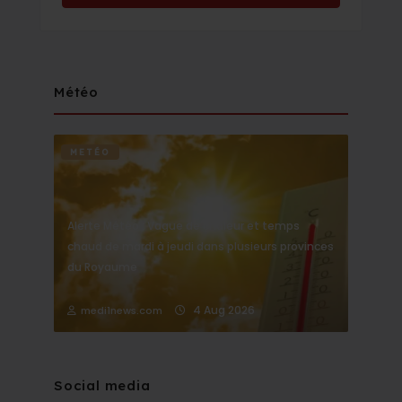
Météo
METÉO
Alerte Météo : Vague de chaleur et temps
chaud de mardi à jeudi dans plusieurs provinces
du Royaume
4 Aug 2026
medi1news.com
Social media