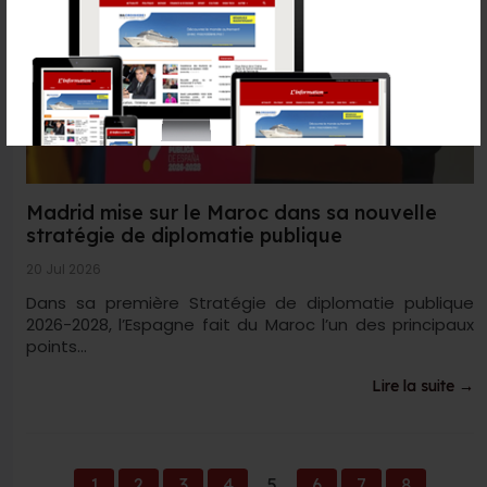
Madrid mise sur le Maroc dans sa nouvelle
stratégie de diplomatie publique
20 Jul 2026
Dans sa première Stratégie de diplomatie publique
2026-2028, l’Espagne fait du Maroc l’un des principaux
points...
Lire la suite →
1
2
3
4
5
6
7
8