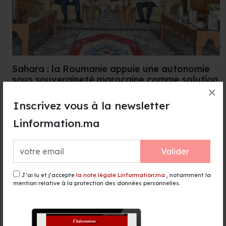
Sahara : la Roumanie appuie une autonomie
sous souveraineté marocaine comme solution
viable
×
Inscrivez vous à la newsletter
21 Jul 2026
La Roumanie estime qu'une "autonomie véritable sous
Linformation.ma
souveraineté marocaine peut constituer une solution
viable"...
Valider
Lire la suite →
J’ai lu et j’accepte
la note légale Linformation.ma
, notamment la
mention relative à la protection des données personnelles.